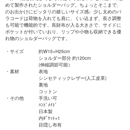
めて製作されたショルダーバッグ。ちょっとそこまで、
のお出かけにピッタリの嬉しいサイズ感♩少し太めのパ
ラコードは荷物を入れても肩に、くい込まず、長さ調整
も可能で機能的です。長財布が入る大きさで、サイドに
ポケットが付いていおり、リップや小物も収納できる優
れ物のショルダーバッグです。
サイズ
約W15×H25cm
ショルダー部分 約120cm
(伸縮調節可能）
素材
表地
シンセティックレザー(人工皮革)
裏地
コットン
その他
手洗い可
ﾊﾝﾄﾞﾒｲﾄﾞ
日本製
内ﾎﾟｹｯﾄ×1
目隠し布有