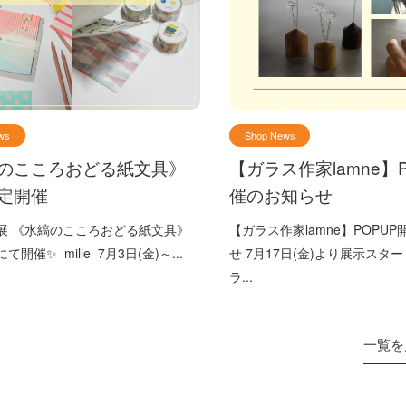
ws
Shop News
のこころおどる紙文具》
【ガラス作家lamne】
定開催
催のお知らせ
展 《水縞のこころおどる紙文具》
【ガラス作家lamne】POPU
開催✨ mille 7月3日(金)～...
せ 7月17日(金)より展示スタ
ラ...
一覧を