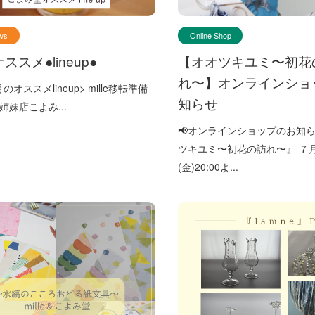
ws
Online Shop
ススメ●lineup●
【オオツキユミ〜初花
れ〜】オンラインショ
8月のオススメlineup> mille移転準備
知らせ
姉妹店こよみ...
📢オンラインショップのお知らせ
ツキユミ〜初花の訪れ〜』 ７月
(金)20:00よ...