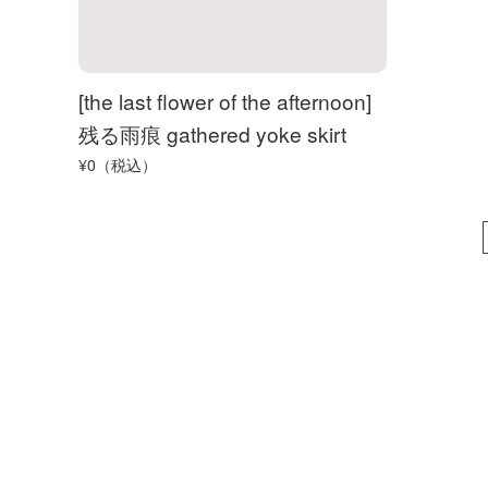
[the last flower of the afternoon]
残る雨痕 gathered yoke skirt
¥0（税込）