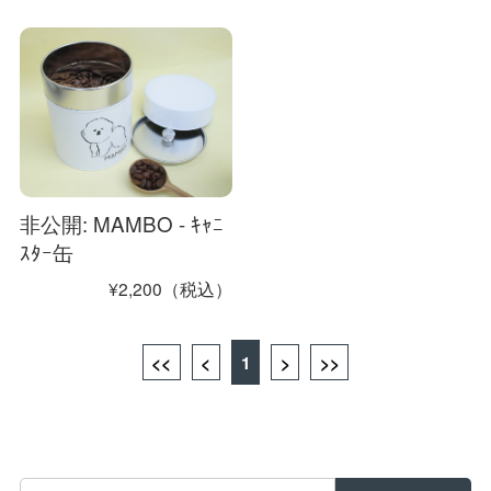
非公開: MAMBO - ｷｬﾆ
ｽﾀｰ缶
¥2,200（税込）
<<
<
1
>
>>