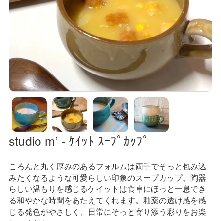
studio m’ - ｹｲｯﾄ ｽｰﾌﾟｶｯﾌﾟ
ころんと丸く厚みのあるフォルムは
両手でそっと包み込
みたくなるような
可愛らしい印象のスープカップ。
陶器
らしい温もりを感じるケイットは
食卓にほっと一息でき
る
和やかな時間をあたえてくれます。
釉薬の透け感を感
じる発色がやさしく、
日常にそっと寄り添う彩りをお楽