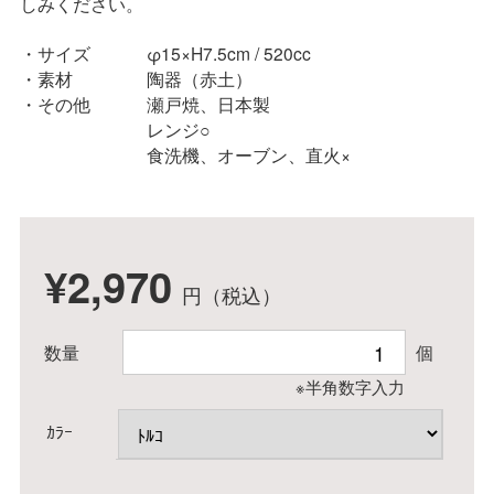
しみください。
サイズ
φ15×H7.5cm / 520cc
素材
陶器（赤土）
その他
瀬戸焼、日本製
レンジ○
食洗機、オーブン、直火×
¥2,970
円（税込）
数量
個
※半角数字入力
ｶﾗｰ