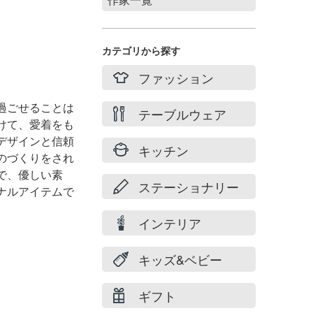
Stories of summer
filicafilica
カテゴリから探す
maison du suzume
ファッション
村井 陽子
過ごせることは
テーブルウェア
けて、
愛着をも
デザインと
信頼
キッチン
のづくりをされ
で、優しい素
ステーショナリー
ナルアイテムで
インテリア
キッズ&ベビー
ギフト