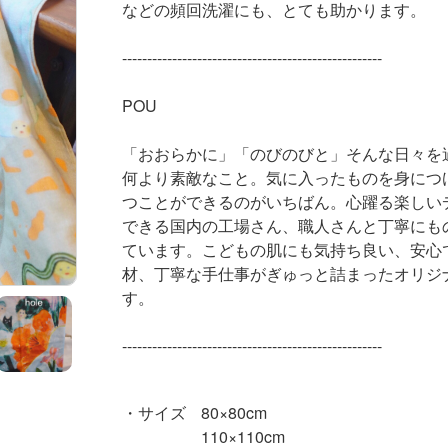
などの
頻回洗濯にも、とても助かります。
----------------------------------------------------
POU
「おおらかに」「のびのびと」
そんな日々を
何より素敵なこと。
気に入ったものを身につ
つことができるのがいちばん。
心躍る楽しい
できる国内の工場さん、職人さんと
丁寧にも
ています。
こどもの肌にも気持ち良い、
安心
材、
丁寧な手仕事がぎゅっと詰まった
オリジ
す。
----------------------------------------------------
サイズ
80×80cm
110×110cm