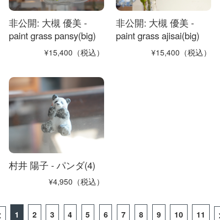
非公開: 大槻 優美 -
非公開: 大槻 優美 -
paint grass pansy(big)
paint grass ajisai(big)
¥15,400（税込）
¥15,400（税込）
村井 陽子 - パンダ(4)
¥4,950（税込）
<
1
2
3
4
5
6
7
8
9
10
11