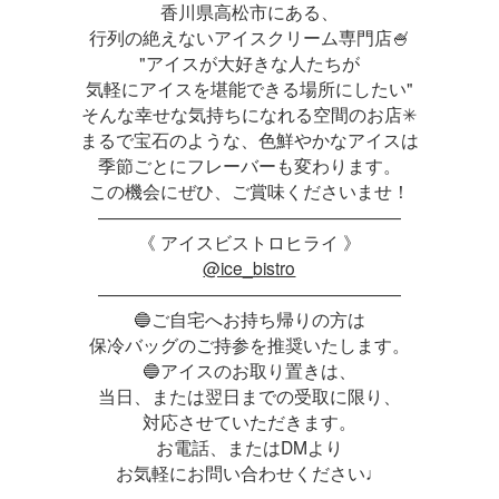
香川県高松市にある、
行列の絶えないアイスクリーム専門店🍧
"アイスが大好きな人たちが
気軽にアイスを堪能できる場所にしたい"
そんな幸せな気持ちになれる空間のお店✳︎
まるで宝石のような、色鮮やかなアイスは
季節ごとにフレーバーも変わります。
この機会にぜひ、ご賞味くださいませ！
―――――――――――――――――
《 アイスビストロヒライ 》
@ice_bistro
―――――――――――――――――
🔵ご自宅へお持ち帰りの方は
保冷バッグのご持参を推奨いたします。
🔵アイスのお取り置きは、
当日、または翌日までの受取に限り、
対応させていただきます。
お電話、またはDMより
お気軽にお問い合わせください♩
―――――――――――――――――