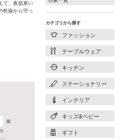
えて、
夜肌寒い
の乾燥から守っ
Stories of summer
filicafilica
カテゴリから探す
maison du suzume
ファッション
村井 陽子
テーブルウェア
キッチン
ステーショナリー
インテリア
キッズ&ベビー
個
力
ギフト