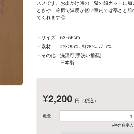
スメです。
お出かけ時の、紫外線カットに加
ときや、冷房で温度が低い室内では
寒さと肌
てくれます◎
サイズ
53~56cm
素材
ｺｯﾄﾝ85%､ﾘﾈﾝ8%､ﾗﾐｰ7%
その他
洗濯可(手洗い推奨)
日本製
¥2,200
円（税込）
数量
※半角数字入